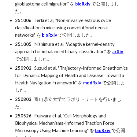
glioblastoma cell migration"
を
bioRxiv
で公開しまし
た。
2
51006
Terki et al, "Non-invasive estrous cycle
classification in mice using convolutional neural
networks" を
bioRxiv
で公開しました。
2
5100
5
Nishimura et al, "
Adaptive kernel-density
approach for imbalanced binary classification"
を
ar
X
iv
で公開しました。
250
9
0
2
Suzuki et al, "Trajectory-Informed Breathomics
for Dynamic Mapping of Health and Disease: Toward a
Health Navigation Framework" を
medRxiv
で公開しま
した。
2
5
0
803
富山県立
大学でラボリトリートを行いまし
た。
250526
Fujiwara et al, "Cell Morphology and
Biophysical Mechanisms-Informed Traction Force
Microscopy Using Machine Learning" を
bioRxiv
で公開