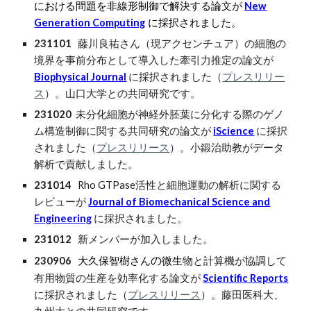
New
における問題
を非線形制御で解決する論文が
Generation Computing
に採択されました。
231101
藤川良祐さん（現アクセンチュア）の細胞の
境界を事前分布として導入した牽引力推定の論文が
Biophysical Journal
に採択されました（
プレスリリー
ス
）。山口大学との共同研究です。
231020
未分化細胞が神経外胚葉に分化する際のゲノ
ム構造制御に関する共同研究の論文が
iScience
に採択
されました（
プレスリリース
）。小鍛治助教がデータ
解析で貢献しました。
231014
Rho GTPase活性と細胞運動の解析に関する
レビューが
Journal of Biomechanical Science and
Engineering
に採択されました。
231012
新メンバーが加入しました。
23090
6
大久保智樹さん
の
微生
物と計算機が協調して
有用物質の生産を効率化する論文が
Scientific Reports
に採択されました（
プレスリリース
）。藤田医科大、