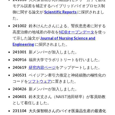
モデル誤差を補正するハイブリッドバイオプロセス制
御に関する論文が
Scientific Reports
に採択されまし
た。
241002
鈴木けんたさん
による、
腎疾患患者に対する
高度治療の地域差の存在を
NDBオープンデータ
を使っ
て
示した論文が
Journal of Nursing Science and
Engineering
に採択されました。
24
1001
新メンバーが加入しました。
240916
福井大学でラボリトリートを行いました。
240
619
研究内容ページ
をアップデートしました。
240531
ベイジアン牽引力推定と神経細胞の極性化の
コードを
ソフトウェア
に置きました。
240426
新メンバーが加入しました。
240401
鈴木文丈
さん（NAIST池田研卒）が客員助教
として着任しました。
231104
大久保智樹さん
の
バイオ医薬品生産の最適化