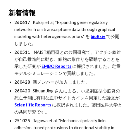
新着情報
2
60617
Kokaji
et al, "
Expanding gene regulatory
networks from transcriptome data through graphical
modeling with heterogeneous priors
" を
bioRxiv
で公開
しました。
260511
NAIST稲垣研との共同研究で、アクチン線維
が自己推進的に動き、細胞の形作りを駆動することを
示した研究が
EMBO Reports
に採択されました。定量
モデルシミュレーションで貢献しました。
260428
新メンバーが加入しました。
260420
Sihuan Jing さんによる、小児劇症型心筋炎の
死亡予測に有用な血中サイトカインを同定した論文が
Scientific Reports
に採択されました。藤田医科大学と
の共同研究です。
2
51025
Tagawa et al, "
Mechanical polarity links
adhesion-tuned protrusions to directional stability in