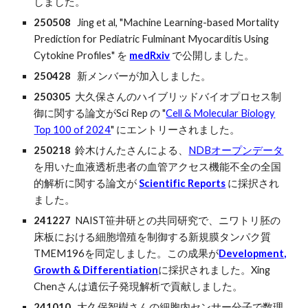
しました。
250508
Jing et al, "Machine Learning-based Mortality
Prediction for Pediatric Fulminant Myocarditis Using
Cytokine Profiles" を
medRxiv
で公開しました。
2
5
042
8
新メンバーが加入しました。
250305
大久保さんのハイブリッドバイオプロセス制
御に関する論文がSci Rep の "
Cell & Molecular Biology
Top 100 of 2024
" にエントリーされました。
250218
鈴木けんたさんによる、
NDBオープンデータ
を用いた血液透析患者の血管アクセス機能不全の全国
的解析に関する論文が
Scientific Reports
に採択され
ました。
241227
NAIST笹井研との共同研究で、ニワトリ胚の
床板における細胞増殖を制御する新規膜タンパク質
TMEM196を同定しました。この成果が
Development,
Growth & Differentiation
に採択されました。Xing
Chenさんは遺伝子発現解析で貢献しました。
2410
10
大久保智樹さんの細胞内センサー分子で数理