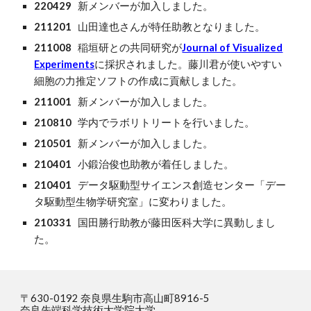
220429
新メンバーが加入しました。
211201
山田達也さんが特任助教となりました。
211008
稲垣研との共同研究が
Journal of Visualized
Experiments
に採択されました。藤川君が使いやすい
細胞の力推定ソフトの作成に貢献しました。
211001
新メンバーが加入しました。
210810
学内でラボリトリートを行いました。
210501
新メンバーが加入しました。
210401
小鍛治俊也助教が着任しました。
210401
データ駆動型サイエンス創造センター「デー
タ駆動型生物学研究室」に変わりました。
210331
国田勝行助教が藤田医科大学に異動しまし
た。
〒630-0192 奈良県生駒市高山町8916-5
奈良先端科学技術大学院大学