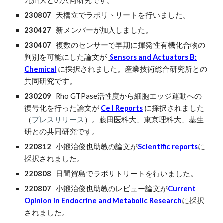
九州大との共同研究です。
2
3
080
7
天橋立でラボリトリートを行いました。
2304
2
7
新メンバーが加入しました。
230407
複数のセンサーで早期に揮発性有機化合物の
判別を可能にした論文が
Sensors and Actuators B:
Chemical
に採択されました。産業技術総合研究所との
共同研究です。
230209
Rho GTPase活性度から細胞エッジ運動への
復号化を行った論文が
Cell Reports
に採択されました
（
プレスリリース
）
。藤田医科大、東京理科大、基生
研との共同研究です。
220812
小鍛治俊也助教の論文が
Scientific reports
に
採択されました。
2
2
08
08
日間賀島でラボリトリートを行いました。
220807
小鍛治俊也助教のレビュー論文が
Current
Opinion in Endocrine and Metabolic Research
に採択
されました。